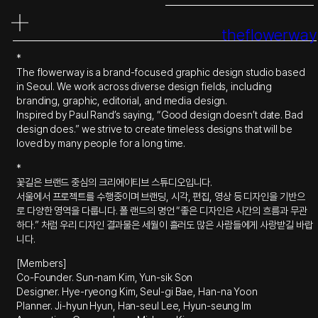
콘
텐
theflowerway
츠
로
*
바
The flowerway is a brand-focused graphic design studio based
로
in Seoul. We work across diverse design fields, including
가
branding, graphic, editorial, and media design.
기
Inspired by Paul Rand’s saying, “Good design doesn’t date. Bad
design does.” we strive to create timeless designs that will be
loved by many people for a long time.
*
꽃길은 브랜드 중심의 크리에이티브 스튜디오입니다.
서울에서 프로젝트를 수행중이며 브랜딩, 시각, 편집, 영상 등 디자인을 기반으
로 다양한 영역을 다룹니다. 폴 랜드의 명언 “좋은 디자인은 시간의 흐름과 무관
하다.” 처럼 우리 디자인 결과물은 세월이 흘러도 많은 사람들에게 사랑받길 바랍
니다.
[Members]
Co-Founder. Sun-nam Kim, Yun-sik Son
Designer. Hye-ryeong Kim, Seul-gi Bae, Han-na Yoon
Planner. Ji-hyun Hyun, Han-seul Lee, Hyun-seung Im