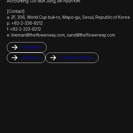
Accounting. Go-eun Jung, Mi-hyun Kim
[Contact]
a. 2F, 306, World Cup buk-ro, Mapo-gu, Seoul, Republic of Korea
p. +82-2-336-8212
f. +82-2-323-8212
e. lineman@theflowerway.com, sand@theflowerway.com
Instagram
Behance
Company Profile