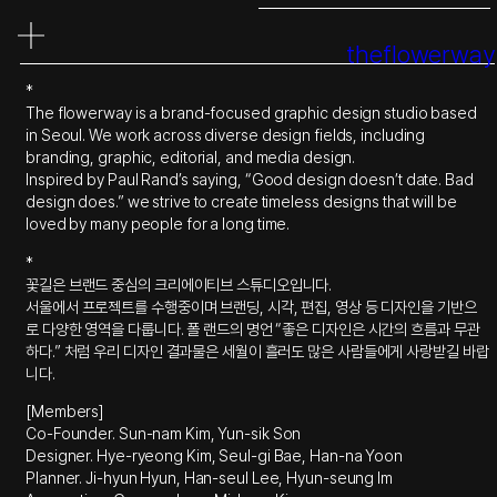
콘
텐
theflowerway
츠
로
*
바
The flowerway is a brand-focused graphic design studio based
로
in Seoul. We work across diverse design fields, including
가
branding, graphic, editorial, and media design.
기
Inspired by Paul Rand’s saying, “Good design doesn’t date. Bad
design does.” we strive to create timeless designs that will be
loved by many people for a long time.
*
꽃길은 브랜드 중심의 크리에이티브 스튜디오입니다.
서울에서 프로젝트를 수행중이며 브랜딩, 시각, 편집, 영상 등 디자인을 기반으
로 다양한 영역을 다룹니다. 폴 랜드의 명언 “좋은 디자인은 시간의 흐름과 무관
하다.” 처럼 우리 디자인 결과물은 세월이 흘러도 많은 사람들에게 사랑받길 바랍
니다.
[Members]
Co-Founder. Sun-nam Kim, Yun-sik Son
Designer. Hye-ryeong Kim, Seul-gi Bae, Han-na Yoon
Planner. Ji-hyun Hyun, Han-seul Lee, Hyun-seung Im