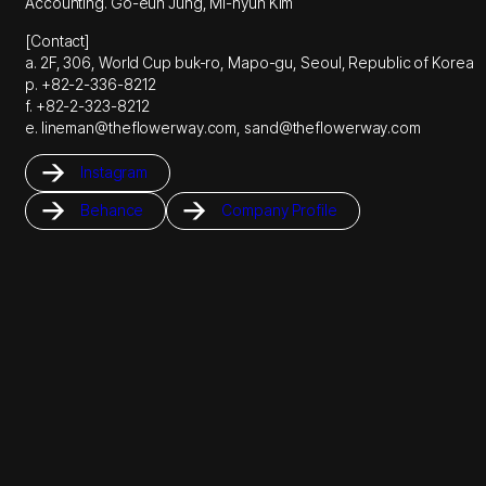
Accounting. Go-eun Jung, Mi-hyun Kim
[Contact]
a. 2F, 306, World Cup buk-ro, Mapo-gu, Seoul, Republic of Korea
p. +82-2-336-8212
f. +82-2-323-8212
e. lineman@theflowerway.com, sand@theflowerway.com
Instagram
Behance
Company Profile