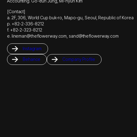
Accounting. Go-eun Jung, Mi-hyun Kim
[Contact]
a. 2F, 306, World Cup buk-ro, Mapo-gu, Seoul, Republic of Korea
p. +82-2-336-8212
f. +82-2-323-8212
e. lineman@theflowerway.com, sand@theflowerway.com
Instagram
Behance
Company Profile