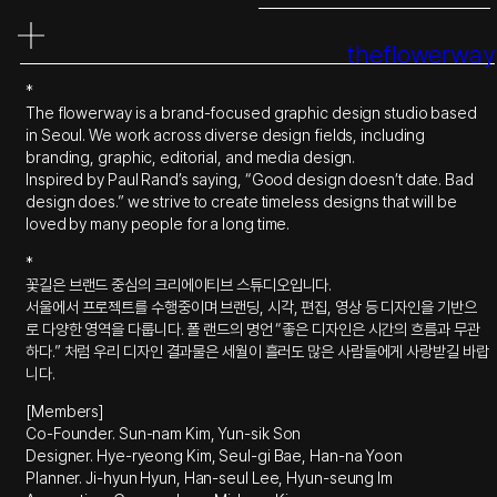
콘
텐
theflowerway
츠
로
*
바
The flowerway is a brand-focused graphic design studio based
로
in Seoul. We work across diverse design fields, including
가
branding, graphic, editorial, and media design.
기
Inspired by Paul Rand’s saying, “Good design doesn’t date. Bad
design does.” we strive to create timeless designs that will be
loved by many people for a long time.
*
꽃길은 브랜드 중심의 크리에이티브 스튜디오입니다.
서울에서 프로젝트를 수행중이며 브랜딩, 시각, 편집, 영상 등 디자인을 기반으
로 다양한 영역을 다룹니다. 폴 랜드의 명언 “좋은 디자인은 시간의 흐름과 무관
하다.” 처럼 우리 디자인 결과물은 세월이 흘러도 많은 사람들에게 사랑받길 바랍
니다.
[Members]
Co-Founder. Sun-nam Kim, Yun-sik Son
Designer. Hye-ryeong Kim, Seul-gi Bae, Han-na Yoon
Planner. Ji-hyun Hyun, Han-seul Lee, Hyun-seung Im