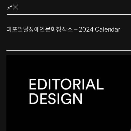
콘
텐
츠
로
마포발달장애인문화창작소 – 2024 Calendar
바
로
가
기