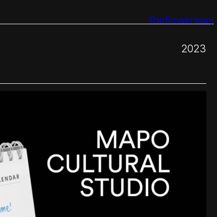
theflowerway
2023