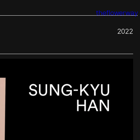
theflowerway
2022