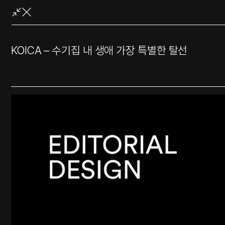
콘
텐
츠
로
KOICA – 수기집 내 생애 가장 특별한 탈선
바
로
가
기