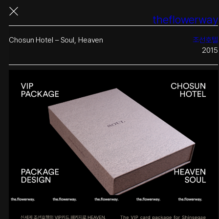
콘
theflowerway
텐
츠
로
Chosun Hotel – Soul, Heaven
조선호텔
바
2015
로
가
기