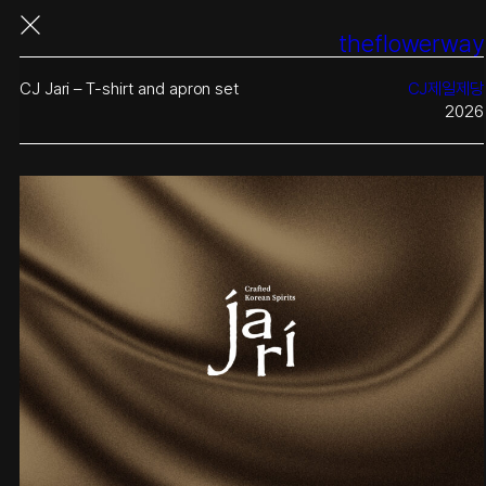
콘
theflowerway
텐
츠
로
CJ Jari – T-shirt and apron set
CJ제일제당
바
2026
로
가
기