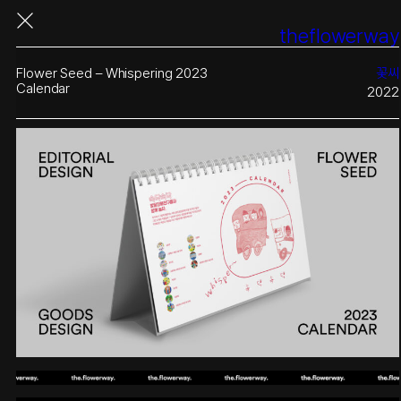
콘
theflowerway
텐
츠
로
Flower Seed – Whispering 2023
꽃씨
바
Calendar
2022
로
가
기