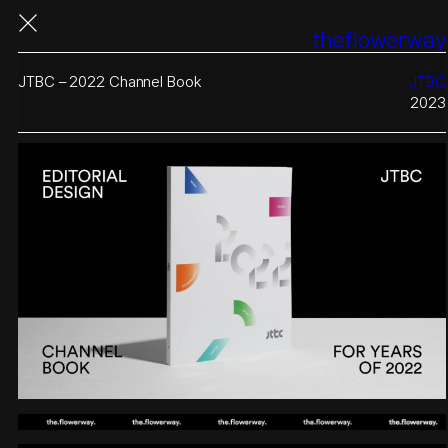
콘
theflowerway
텐
츠
로
JTBC – 2022 Channel Book
JTBC
바
2023
로
가
기