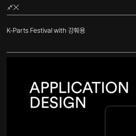
콘
텐
츠
로
K-Parts Festival with 강훼용
바
로
가
기