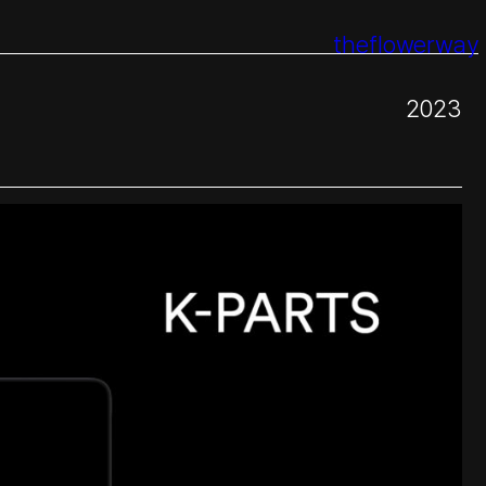
theflowerway
2023