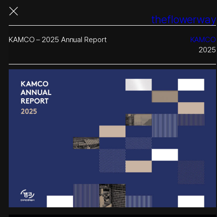
콘
theflowerway
텐
츠
로
KAMCO – 2025 Annual Report
KAMCO
바
2025
로
가
기