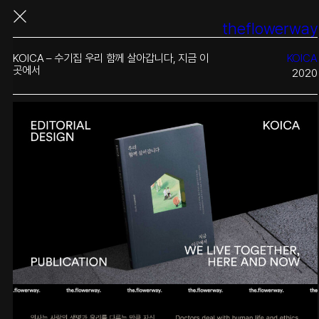
콘
theflowerway
텐
츠
로
KOICA – 수기집 우리 함께 살아갑니다, 지금 이
KOICA
바
곳에서
2020
로
가
기