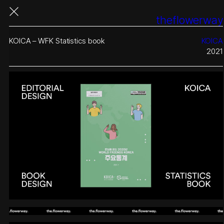
콘
theflowerway
텐
츠
로
KOICA – WFK Statistics book
KOICA
바
2021
로
가
기