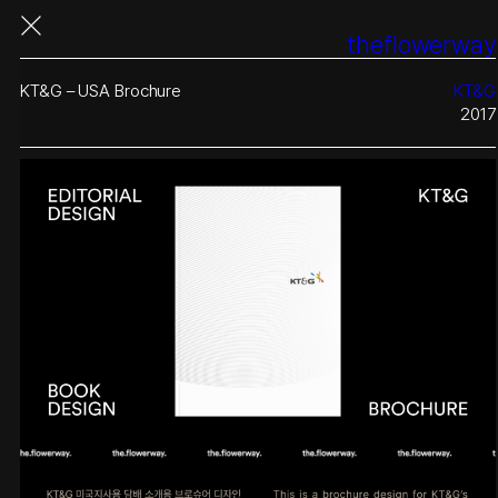
콘
theflowerway
텐
츠
로
KT&G – USA Brochure
KT&G
바
2017
로
가
기