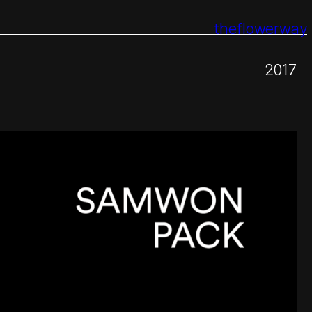
theflowerway
2017