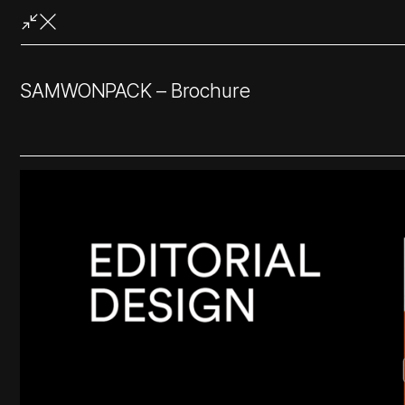
콘
텐
츠
로
SAMWONPACK – Brochure
바
로
가
기