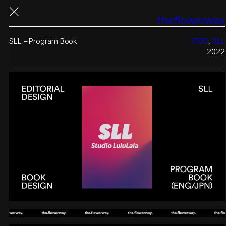
콘
theflowerway
텐
츠
로
SLL – Program Book
JTBC
, 
SLL
바
2022
로
가
기