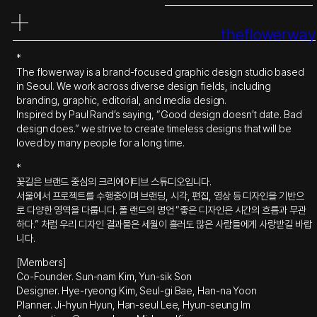
콘
텐
theflowerway
츠
로
*
바
The flowerway is a brand-focused graphic design studio based
로
in Seoul. We work across diverse design fields, including
가
branding, graphic, editorial, and media design.
기
Inspired by Paul Rand’s saying, “Good design doesn’t date. Bad
design does.” we strive to create timeless designs that will be
loved by many people for a long time.
*
꽃길은 브랜드 중심의 크리에이티브 스튜디오입니다.
서울에서 프로젝트를 수행중이며 브랜딩, 시각, 편집, 영상 등 디자인을 기반으
로 다양한 영역을 다룹니다. 폴 랜드의 명언 “좋은 디자인은 시간의 흐름과 무관
하다.” 처럼 우리 디자인 결과물은 세월이 흘러도 많은 사람들에게 사랑받길 바랍
니다.
[Members]
Co-Founder. Sun-nam Kim, Yun-sik Son
Designer. Hye-ryeong Kim, Seul-gi Bae, Han-na Yoon
Planner. Ji-hyun Hyun, Han-seul Lee, Hyun-seung Im