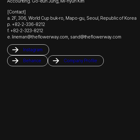
Accounting. Go-eun Jung, Mi-hyun Kim
[Contact]
a. 2F, 306, World Cup buk-ro, Mapo-gu, Seoul, Republic of Korea
p. +82-2-336-8212
f. +82-2-323-8212
e. lineman@theflowerway.com, sand@theflowerway.com
Instagram
Behance
Company Profile