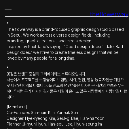
콘
텐
theflowerway
츠
로
*
바
The flowerway is a brand-focused graphic design studio based
로
in Seoul. We work across diverse design fields, including
가
branding, graphic, editorial, and media design.
기
Inspired by Paul Rand’s saying, “Good design doesn’t date. Bad
design does.” we strive to create timeless designs that will be
loved by many people for a long time.
*
꽃길은 브랜드 중심의 크리에이티브 스튜디오입니다.
서울에서 프로젝트를 수행중이며 브랜딩, 시각, 편집, 영상 등 디자인을 기반으
로 다양한 영역을 다룹니다. 폴 랜드의 명언 “좋은 디자인은 시간의 흐름과 무관
하다.” 처럼 우리 디자인 결과물은 세월이 흘러도 많은 사람들에게 사랑받길 바랍
니다.
[Members]
Co-Founder. Sun-nam Kim, Yun-sik Son
Designer. Hye-ryeong Kim, Seul-gi Bae, Han-na Yoon
Planner. Ji-hyun Hyun, Han-seul Lee, Hyun-seung Im