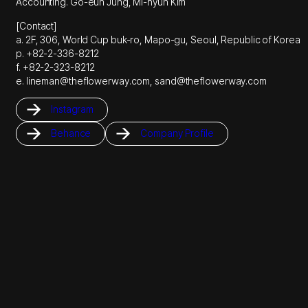
Accounting. Go-eun Jung, Mi-hyun Kim
[Contact]
a. 2F, 306, World Cup buk-ro, Mapo-gu, Seoul, Republic of Korea
p. +82-2-336-8212
f. +82-2-323-8212
e. lineman@theflowerway.com, sand@theflowerway.com
Instagram
Behance
Company Profile